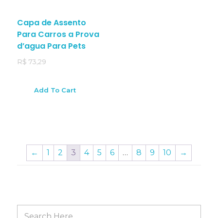
Capa de Assento
Para Carros a Prova
d’agua Para Pets
R$
73,29
Add To Cart
←
1
2
3
4
5
6
…
8
9
10
→