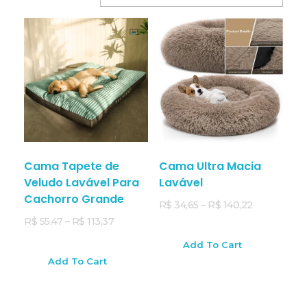
Co
Cama Tapete de
Cama Ultra Macia
Veludo Lavável Para
Lavável
Cachorro Grande
R$
34,65
–
R$
140,22
R$
55,47
–
R$
113,37
Add To Cart
Add To Cart