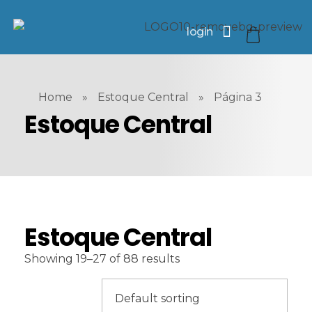
login
Ho
Home
»
Estoque Central
»
Página 3
Estoque Central
Co
So
Estoque Central
Showing 19–27 of 88 results
Bl