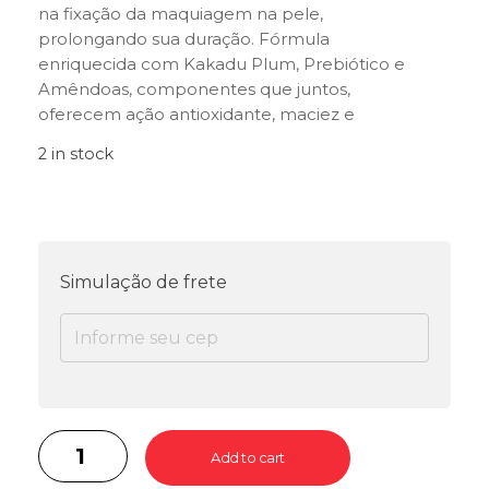
na fixação da maquiagem na pele,
prolongando sua duração. Fórmula
enriquecida com Kakadu Plum, Prebiótico e
Amêndoas, componentes que juntos,
oferecem ação antioxidante, maciez e
hidratação para pele. Com suave aroma Cítrico.
2 in stock
Fórmula vegana, livre de parabenos e livre de
petrolatos.
Simulação de frete
Add to cart