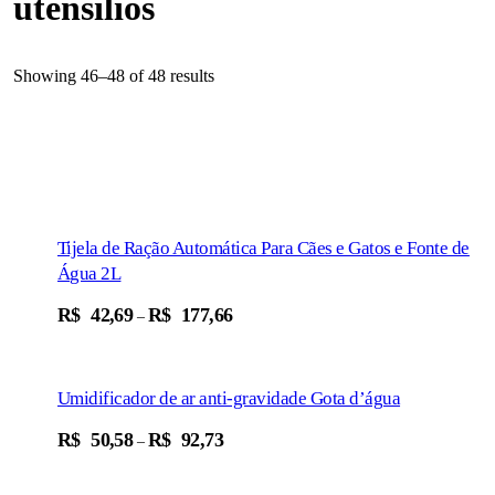
utensílios
Showing 46–48 of 48 results
Tijela de Ração Automática Para Cães e Gatos e Fonte de
Água 2L
Add To Cart
R$
42,69
R$
177,66
–
Umidificador de ar anti-gravidade Gota d’água
Add To Cart
R$
50,58
R$
92,73
–