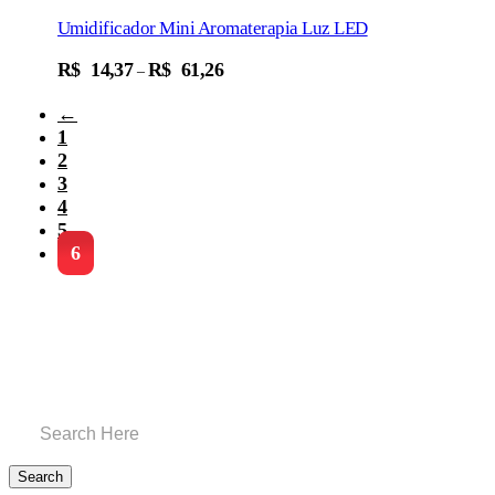
Umidificador Mini Aromaterapia Luz LED
Add To Cart
R$
14,37
R$
61,26
–
←
1
2
3
4
5
6