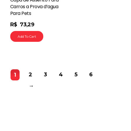
Carros a Prova d’agua
Para Pets
R$
73,29
Add To Cart
2
3
4
5
6
1
→