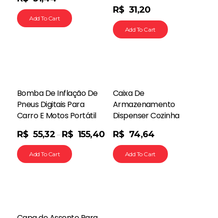
R$
31,20
Add To Cart
Add To Cart
Bomba De Inflação De
Caixa De
Pneus Digitais Para
Armazenamento
Carro E Motos Portátil
Dispenser Cozinha
R$
55,32
R$
155,40
R$
74,64
–
Add To Cart
Add To Cart
Capa de Assento Para