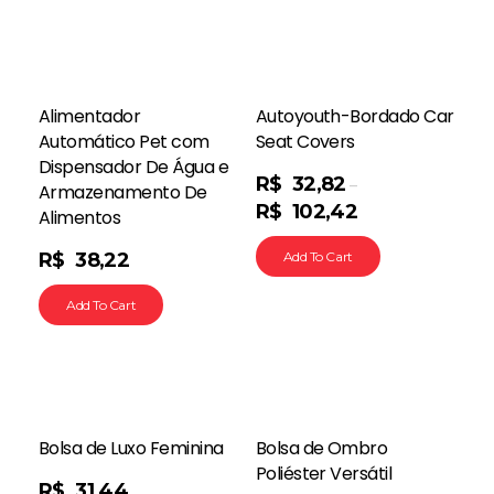
Alimentador
Autoyouth-Bordado Car
Automático Pet com
Seat Covers
Dispensador De Água e
R$
32,82
–
Armazenamento De
R$
102,42
Alimentos
R$
38,22
Add To Cart
Add To Cart
Bolsa de Luxo Feminina
Bolsa de Ombro
Poliéster Versátil
R$
31,44