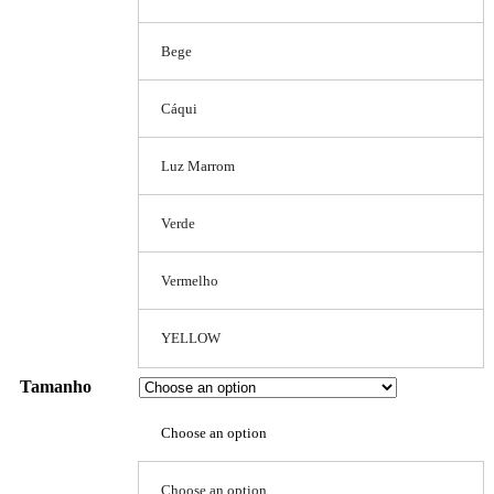
Bege
Cáqui
Luz Marrom
Verde
Vermelho
YELLOW
Tamanho
Choose an option
Choose an option