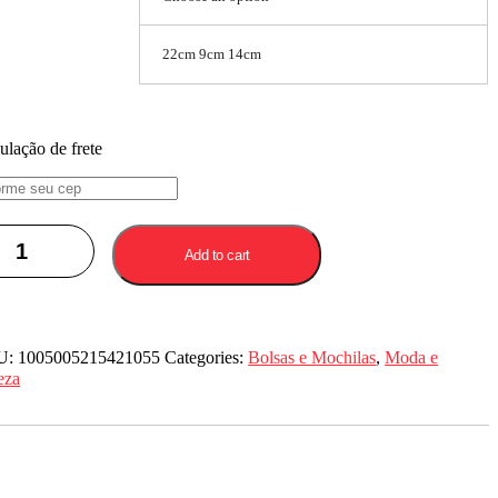
22cm 9cm 14cm
ulação de frete
Add to cart
U:
1005005215421055
Categories:
Bolsas e Mochilas
,
Moda e
eza