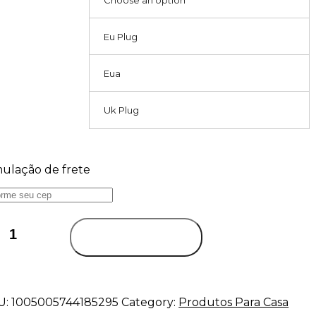
Choose an option
Eu Plug
Eua
Uk Plug
mulação de frete
sumidificador
trico
Add to cart
ntity
U:
1005005744185295
Category:
Produtos Para Casa