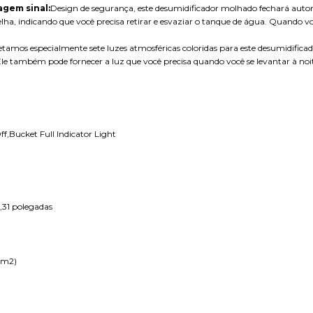
gem sinal:
Design de segurança, este desumidificador molhado fechará auto
a, indicando que você precisa retirar e esvaziar o tanque de água. Quando voc
etamos especialmente sete luzes atmosféricas coloridas para este desumidifica
Ele também pode fornecer a luz que você precisa quando você se levantar à noi
f,Bucket Full Indicator Light
31 polegadas
 (m2)