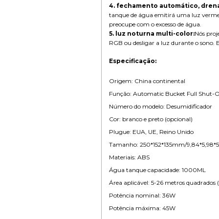
4. fechamento automático, drena
tanque de água emitirá uma luz vermelh
preocupe com o excesso de água.
5. luz noturna multi-color:
Nós proj
RGB ou desligar a luz durante o sono. 
Especificação:
Origem: China continental
Função: Automatic Bucket Full Shut-Of
Número do modelo: Desumidificador
Cor: branco e preto (opcional)
Plugue: EUA, UE, Reino Unido
Tamanho: 250*152*135mm/9,84*5,98*5,
Materiais: ABS
Água tanque capacidade: 1000ML
Área aplicável: 5-26 metros quadrados
Potência nominal: 36W
Potência máxima: 45W