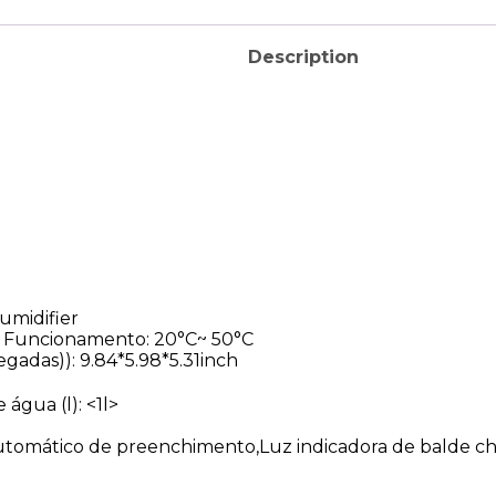
Description
umidifier
e Funcionamento:
20°C~ 50°C
egadas)):
9.84*5.98*5.31inch
 água (l):
<1l>
tomático de preenchimento,Luz indicadora de balde ch