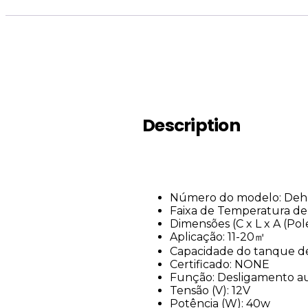
Description
Número do modelo:
Deh
Faixa de Temperatura d
Dimensões (C x L x A (Pol
Aplicação:
11-20㎡
Capacidade do tanque de
Certificado:
NONE
Função:
Desligamento au
Tensão (V):
12V
Potência (W):
40w