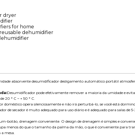
ir dryer
difier
fiers for home
reusable dehumidifier
 dehumidifier
umidade absorvente desumidificador desligamento automático portátil atmosf
ada:
Desumidificador pode efetivamente remover a maioria da umidade e evita
e 20 ° C ~ + 50 ° C.
r doméstico opera silenciosamente e não irá perturbá-lo, se você está dormin
ador de secador é muito adequado para uso diário e é adequado para salas de 
o um-botão, drenagem conveniente. O design de drenagem é simples e conveni
cupa menos do que o tamanho da palma da mão, o que é conveniente para tran
 a mesa.