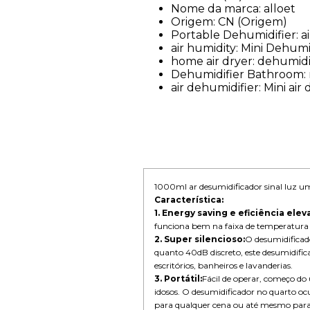
Nome da marca:
alloet
Origem:
CN (Origem)
Portable Dehumidifier:
a
air humidity:
Mini Dehumi
home air dryer:
dehumidi
Dehumidifier Bathroom:
air dehumidifier:
Mini air
1000ml ar desumidificador sinal luz 
Característica:
1. Energy saving e eficiência elev
funciona bem na faixa de temperatura d
2. Super silencioso:
O desumidificado
quanto 40dB discreto, este desumidific
escritórios, banheiros e lavanderias.
3. Portátil:
Fácil de operar, começo d
idosos. O desumidificador no quarto o
para qualquer cena ou até mesmo para