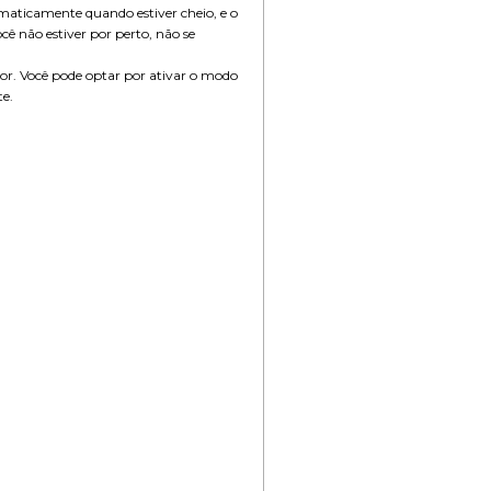
maticamente quando estiver cheio, e o
ê não estiver por perto, não se
dor. Você pode optar por ativar o modo
te.