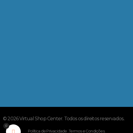
Comprar
Contato
+55 (15) 99705-0760
Inscreva-se
Receba Novidades e Promoções
© 2026 Virtual Shop Center. Todos os direitos reservados..
0
Política de Privacidade . Termos e Condições.