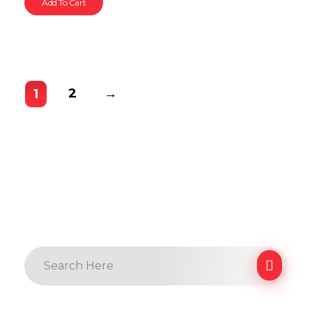
Add To Cart
2
→
1