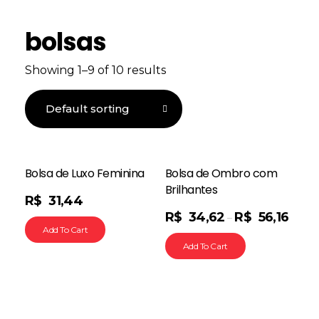
bolsas
Showing 1–9 of 10 results
Bolsa de Luxo Feminina
Bolsa de Ombro com
Brilhantes
R$
31,44
R$
34,62
R$
56,16
–
Add To Cart
Add To Cart